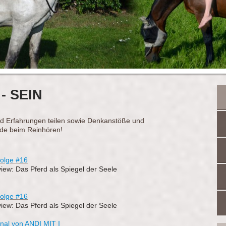
- SEIN
d Erfahrungen teilen sowie Denkanstöße und
ude beim Reinhören!
olge #16
view: Das Pferd als Spiegel der Seele
olge #16
view: Das Pferd als Spiegel der Seele
anal von ANDI MIT I