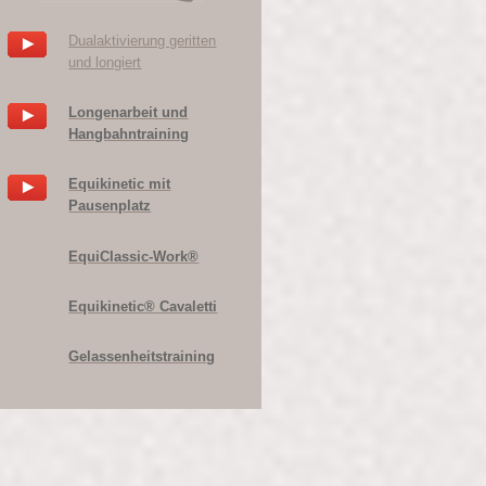
Dualaktivierung geritten
und longiert
Longenarbeit und
Hangbahntraining
Equikinetic mit
Pausenplatz
EquiClassic-Work®
Equikinetic® Cavaletti
Gelassenheitstraining