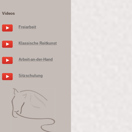
Videos
Freiarbeit
Klassische Reitkunst
Arbeit-an-der-Hand
Sitzschulung