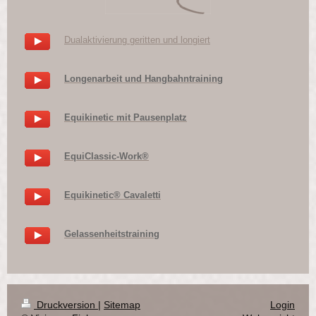
Dualaktivierung geritten und longiert
Longenarbeit und Hangbahntraining
Equikinetic mit Pausenplatz
EquiClassic-Work®
Equikinetic® Cavaletti
Gelassenheitstraining
Druckversion
|
Sitemap
Login